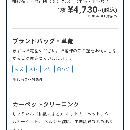
掛け布団・敷布団（シングル） （羊毛・羽毛など）
¥4,730
1枚
~(税込)
※30％OFF対象外
ブランドバッグ・革靴
まずはお電話ください。お客様のご希望をお伺いしな
がらご提案させていただきます。
キズ
スレ
シミ
色ハゲ
※30％OFF対象外
カーペットクリーニング
じゅうたん（帖数による） ホットカーペット、ウー
ルカーペット、 ペルシャ絨毯、中国段通なども承り
ます。