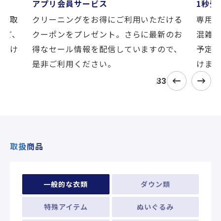
アプリ会員サービス
1秒受
ビス
クリーニングをお得にご利用いただける
専用
引き取
クーポンをプレゼント。さらに最新のお
混雑
など、
得なセール情報を配信していますので、
予定
ただけ
是非ご利用ください。
けます
3
3
取扱商品
一般的な衣類
ダウン類
特殊アイテム
ぬいぐるみ