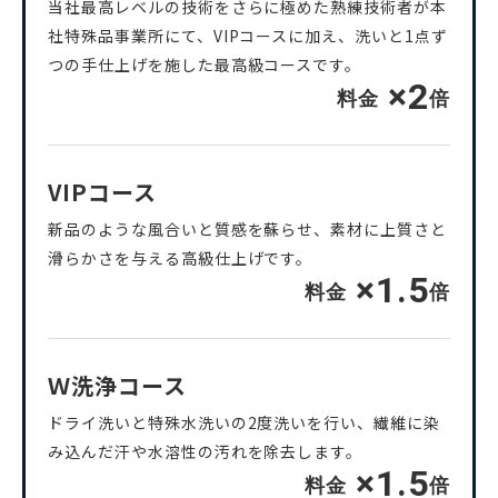
当社最高レベルの技術をさらに極めた熟練技術者が本
社特殊品事業所にて、VIPコースに加え、洗いと1点ず
つの手仕上げを施した最高級コースです。
×2
料金
倍
VIPコース
新品のような風合いと質感を蘇らせ、素材に上質さと
滑らかさを与える高級仕上げです。
×1.5
料金
倍
Ｗ洗浄コース
ドライ洗いと特殊水洗いの2度洗いを行い、繊維に染
み込んだ汗や水溶性の汚れを除去します。
×1.5
料金
倍